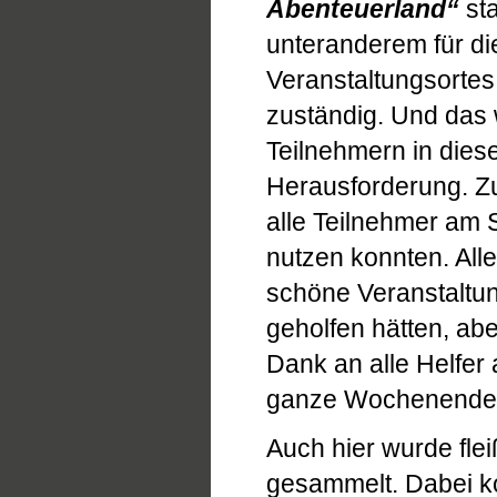
Abenteuerland“
sta
unteranderem für di
Veranstaltungsortes
zuständig. Und das 
Teilnehmern in dies
Herausforderung. Zu
alle Teilnehmer am
nutzen konnten. All
schöne Veranstaltu
geholfen hätten, abe
Dank an alle Helfer
ganze Wochenende 
Auch hier wurde flei
gesammelt. Dabei ko