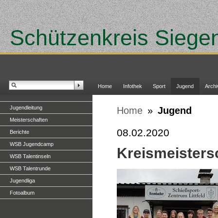
Schützenkreis Siege
Home
Infothek
Sport
Jugend
Archi
Jugendleitung
Home
»
Jugend
Meisterschaften
08.02.2020
Berichte
WSB Jugendcamp
Kreismeisters
WSB Talentinseln
WSB Talentrunde
Jugendliga
Fotoalbum