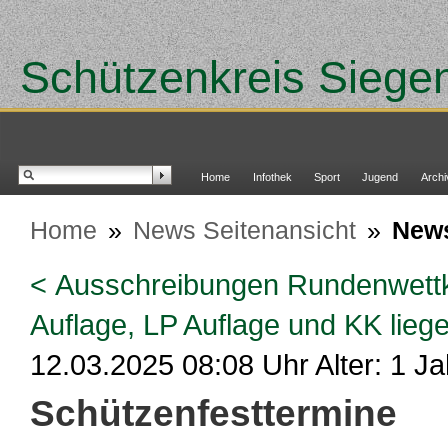
Schützenkreis Siege
Home
Infothek
Sport
Jugend
Archi
Home
»
News Seitenansicht
»
New
< Ausschreibungen Rundenwett
Auflage, LP Auflage und KK liege
12.03.2025 08:08 Uhr Alter: 1 Ja
Schützenfesttermine