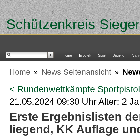
Schützenkreis Siege
Home
Infothek
Sport
Jugend
Archi
Home
»
News Seitenansicht
»
New
< Rundenwettkämpfe Sportpisto
21.05.2024 09:30 Uhr Alter: 2 Ja
Erste Ergebnislisten 
liegend, KK Auflage un